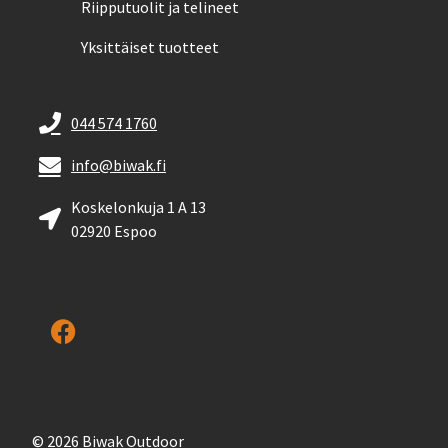
Riipputuolit ja telineet
Yksittäiset tuotteet
044 574 1760
info@biwak.fi
Koskelonkuja 1 A 13
02920 Espoo
© 2026 Biwak Outdoor