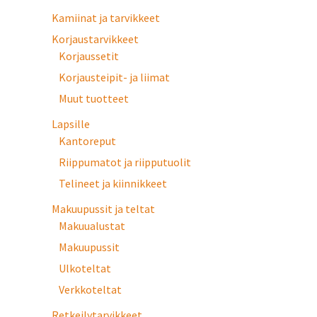
Kamiinat ja tarvikkeet
Korjaustarvikkeet
Korjaussetit
Korjausteipit- ja liimat
Muut tuotteet
Lapsille
Kantoreput
Riippumatot ja riipputuolit
Telineet ja kiinnikkeet
Makuupussit ja teltat
Makuualustat
Makuupussit
Ulkoteltat
Verkkoteltat
Retkeilytarvikkeet