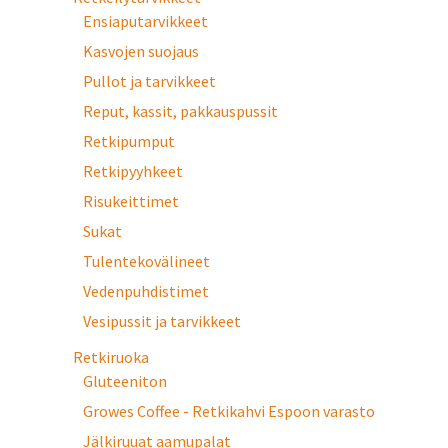
Ensiaputarvikkeet
Kasvojen suojaus
Pullot ja tarvikkeet
Reput, kassit, pakkauspussit
Retkipumput
Retkipyyhkeet
Risukeittimet
Sukat
Tulentekovälineet
Vedenpuhdistimet
Vesipussit ja tarvikkeet
Retkiruoka
Gluteeniton
Growes Coffee - Retkikahvi Espoon varasto
Jälkiruuat aamupalat