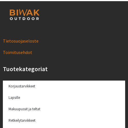
Tietosuojaseloste
Toimitusehdot
Tuotekategoriat
Korjaustarvikkeet
Lapsille
Makuupussit ja teltat
Retkeilytarvikkeet