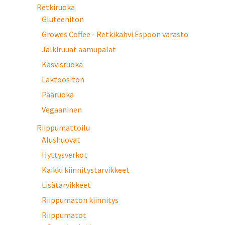
Retkiruoka
Gluteeniton
Growes Coffee - Retkikahvi Espoon varasto
Jälkiruuat aamupalat
Kasvisruoka
Laktoositon
Pääruoka
Vegaaninen
Riippumattoilu
Alushuovat
Hyttysverkot
Kaikki kiinnitystarvikkeet
Lisätarvikkeet
Riippumaton kiinnitys
Riippumatot