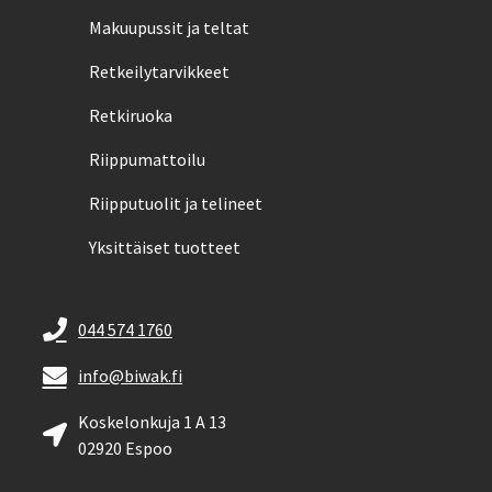
Makuupussit ja teltat
Retkeilytarvikkeet
Retkiruoka
Riippumattoilu
Riipputuolit ja telineet
Yksittäiset tuotteet
044 574 1760
info@biwak.fi
Koskelonkuja 1 A 13
02920 Espoo