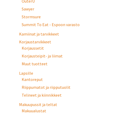
OuterU
Sawyer
Stormsure
Summit To Eat - Espoon varasto
Kamiinat ja tarvikkeet
Korjaustarvikkeet
Korjaussetit
Korjausteipit- ja liimat
Muut tuotteet
Lapsille
Kantoreput
Riippumatot ja riipputuolit
Telineet ja kiinnikkeet
Makuupussit ja teltat
Makuualustat