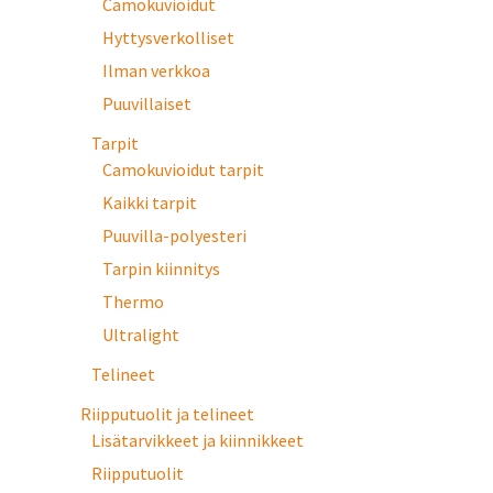
Camokuvioidut
Hyttysverkolliset
Ilman verkkoa
Puuvillaiset
Tarpit
Camokuvioidut tarpit
Kaikki tarpit
Puuvilla-polyesteri
Tarpin kiinnitys
Thermo
Ultralight
Telineet
Riipputuolit ja telineet
Lisätarvikkeet ja kiinnikkeet
Riipputuolit