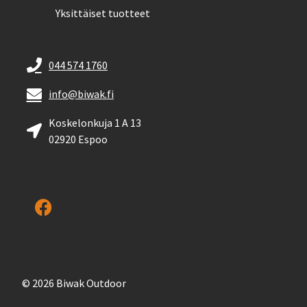
Yksittäiset tuotteet
044 574 1760
info@biwak.fi
Koskelonkuja 1 A 13
02920 Espoo
© 2026 Biwak Outdoor