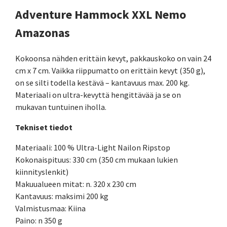
Adventure Hammock XXL Nemo
Amazonas
Kokoonsa nähden erittäin kevyt, pakkauskoko on vain 24
cm x 7 cm. Vaikka riippumatto on erittäin kevyt (350 g),
on se silti todella kestävä – kantavuus max. 200 kg.
Materiaali on ultra-kevyttä hengittävää ja se on
mukavan tuntuinen iholla.
Tekniset tiedot
Materiaali: 100 % Ultra-Light Nailon Ripstop
Kokonaispituus: 330 cm (350 cm mukaan lukien
kiinnityslenkit)
Makuualueen mitat: n. 320 x 230 cm
Kantavuus: maksimi 200 kg
Valmistusmaa: Kiina
Paino: n 350 g