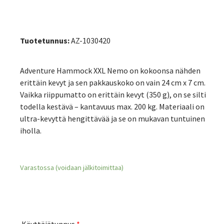
Tuotetunnus:
AZ-1030420
Adventure Hammock XXL Nemo on kokoonsa nähden
erittäin kevyt ja sen pakkauskoko on vain 24 cm x 7 cm.
Vaikka riippumatto on erittäin kevyt (350 g), on se silti
todella kestävä – kantavuus max. 200 kg. Materiaali on
ultra-kevyttä hengittävää ja se on mukavan tuntuinen
iholla.
Varastossa (voidaan jälkitoimittaa)
Käyttäjätunnus
*