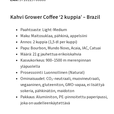
Kahvi Grower Coffee ‘2 kuppia’ – Brazil
Paahtoaste: Light-Medium
Maku: Maitosuklaa, pähkinä, appelsiini
Annos: 2 kuppia (1,5 dl per kuppi)
Papu: Bourbon, Mundo Novo, Acaia, IAC, Catuai
Määrä: 21 g jauhettua erikoiskahvia
Kasvukorkeus: 900–1500 m merenpinnan
yläpuolella
Prosessointi: Luonnollinen (Natural)
Ominaisuudet: CO₂-neutraali, muovineutraali,
vegaaninen, gluteeniton, GMO-vapaa, ei lisättyä
sokeria, pähkinätön, maidoton
Pakkaus: Alumiiniton, PE-pinnoitettu paperipussi,
joka on uudelleenkäytettävä