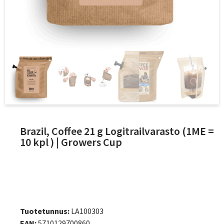
Brazil, Coffee 21 g Logitrailvarasto (1ME =
10 kpl ) | Growers Cup
Tuotetunnus:
LA100303
EAN:
5710129700860