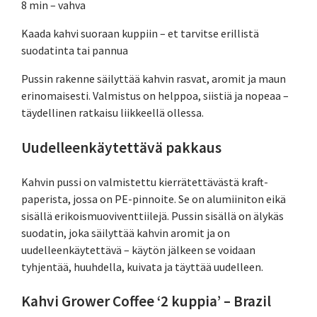
8 min – vahva
Kaada kahvi suoraan kuppiin – et tarvitse erillistä
suodatinta tai pannua
Pussin rakenne säilyttää kahvin rasvat, aromit ja maun
erinomaisesti. Valmistus on helppoa, siistiä ja nopeaa –
täydellinen ratkaisu liikkeellä ollessa.
Uudelleenkäytettävä pakkaus
Kahvin pussi on valmistettu kierrätettävästä kraft-
paperista, jossa on PE-pinnoite. Se on alumiiniton eikä
sisällä erikoismuoviventtiilejä. Pussin sisällä on älykäs
suodatin, joka säilyttää kahvin aromit ja on
uudelleenkäytettävä – käytön jälkeen se voidaan
tyhjentää, huuhdella, kuivata ja täyttää uudelleen.
Kahvi Grower Coffee ‘2 kuppia’ – Brazil