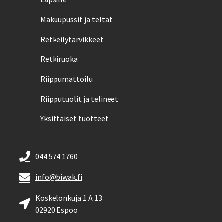
Makuupussit ja teltat
Retkeilytarvikkeet
Retkiruoka
Riippumattoilu
Riipputuolit ja telineet
Yksittäiset tuotteet
044 574 1760
info@biwak.fi
Koskelonkuja 1 A 13
02920 Espoo