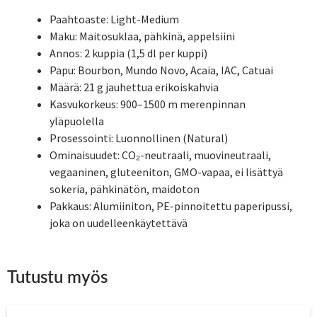
Paahtoaste: Light-Medium
Maku: Maitosuklaa, pähkinä, appelsiini
Annos: 2 kuppia (1,5 dl per kuppi)
Papu: Bourbon, Mundo Novo, Acaia, IAC, Catuai
Määrä: 21 g jauhettua erikoiskahvia
Kasvukorkeus: 900–1500 m merenpinnan
yläpuolella
Prosessointi: Luonnollinen (Natural)
Ominaisuudet: CO₂-neutraali, muovineutraali,
vegaaninen, gluteeniton, GMO-vapaa, ei lisättyä
sokeria, pähkinätön, maidoton
Pakkaus: Alumiiniton, PE-pinnoitettu paperipussi,
joka on uudelleenkäytettävä
Tutustu myös