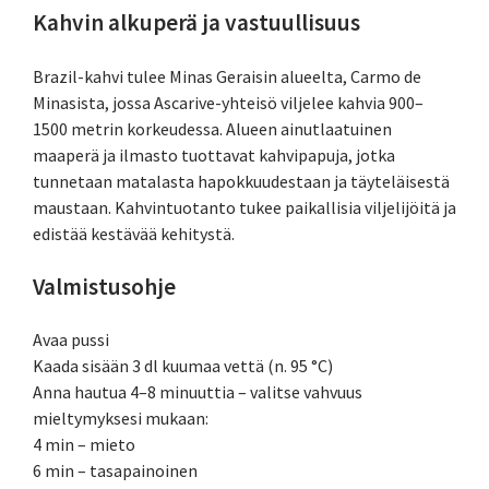
Kahvin alkuperä ja vastuullisuus
Brazil-kahvi tulee Minas Geraisin alueelta, Carmo de
Minasista, jossa Ascarive-yhteisö viljelee kahvia 900–
1500 metrin korkeudessa. Alueen ainutlaatuinen
maaperä ja ilmasto tuottavat kahvipapuja, jotka
tunnetaan matalasta hapokkuudestaan ja täyteläisestä
maustaan. Kahvintuotanto tukee paikallisia viljelijöitä ja
edistää kestävää kehitystä.
Valmistusohje
Avaa pussi
Kaada sisään 3 dl kuumaa vettä (n. 95 °C)
Anna hautua 4–8 minuuttia – valitse vahvuus
mieltymyksesi mukaan:
4 min – mieto
6 min – tasapainoinen