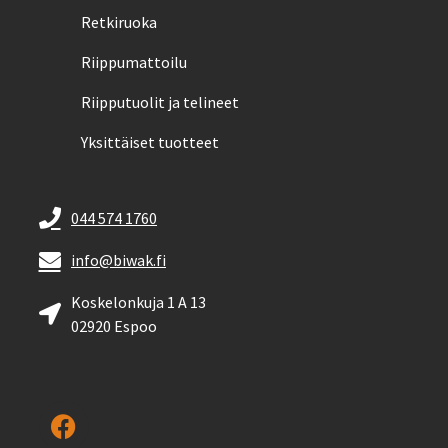
Retkiruoka
Riippumattoilu
Riipputuolit ja telineet
Yksittäiset tuotteet
044 574 1760
info@biwak.fi
Koskelonkuja 1 A 13
02920 Espoo