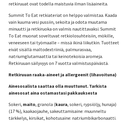
retkiruuat ovat todella maistuvia ilman lisäaineita.
Summit To Eat retkiateriat on helppo valmistaa. Kaada
vain kuuma vesi pussiin, sekoita ja odota muutama
minuutti ja retkiruoka on valmis nautittavaksi. Summit
To Eat muonat soveltuvat retkiolosuhteisiin, mökille,
veneeseen tai työmaalle – missä ikinä liikutkin. Tuotteet
eivät sisällä maltodextriiniä, palmurasvaa,
natriumglutamaattia tai keinotekoisia aromeja.
Retkiruuan säilyvyys on 7 vuotta valmistuspäivästä.
Retkiruuan raaka-aineet ja allergeenit (lihavoituna)
Ainesosalista saattaa olla muuttunut. Tarkista
ainesosat aina ostamastasi pakkauksesta
Sokeri,
maito
, granola (
kaura
, sokeri, rypsiöljy, hunaja)
(17 %), kaakaojauhe, sakeuttamisaine: muunneltu
tärkkelys, kirsikat, kohotusaine: natriumbikarbonaatti.