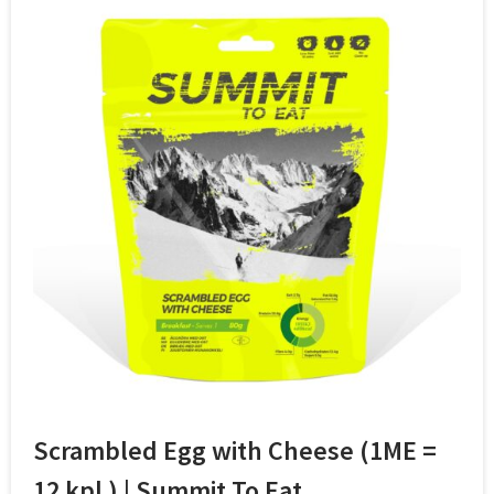
Scrambled Egg with Cheese (1ME =
12 kpl ) | Summit To Eat