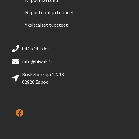
Riipputuolit ja telineet
Yksittäiset tuotteet
044 574 1760
info@biwak.fi
Koskelonkuja 1 A 13
02920 Espoo