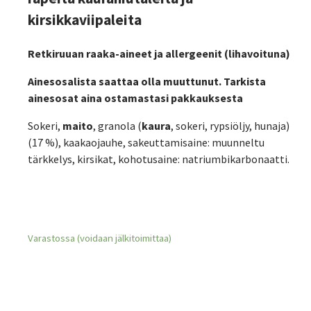
kirsikkaviipaleita
Retkiruuan raaka-aineet ja allergeenit (lihavoituna)
Ainesosalista saattaa olla muuttunut. Tarkista
ainesosat aina ostamastasi pakkauksesta
Sokeri,
maito
, granola (
kaura
, sokeri, rypsiöljy, hunaja)
(17 %), kaakaojauhe, sakeuttamisaine: muunneltu
tärkkelys, kirsikat, kohotusaine: natriumbikarbonaatti.
Varastossa (voidaan jälkitoimittaa)