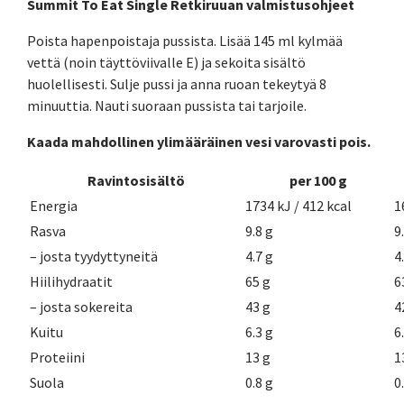
Summit To Eat Single Retkiruuan valmistusohjeet
Poista hapenpoistaja pussista. Lisää 145 ml kylmää
vettä (noin täyttöviivalle E) ja sekoita sisältö
huolellisesti. Sulje pussi ja anna ruoan tekeytyä 8
minuuttia. Nauti suoraan pussista tai tarjoile.
Kaada mahdollinen ylimääräinen vesi varovasti pois.
Ravintosisältö
per 100 g
Energia
1734 kJ / 412 kcal
1
Rasva
9.8 g
9
– josta tyydyttyneitä
4.7 g
4
Hiilihydraatit
65 g
6
– josta sokereita
43 g
4
Kuitu
6.3 g
6
Proteiini
13 g
1
Suola
0.8 g
0