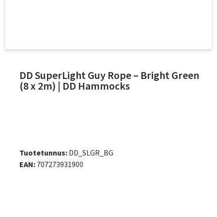
DD SuperLight Guy Rope – Bright Green
(8 x 2m) | DD Hammocks
Tuotetunnus:
DD_SLGR_BG
EAN:
707273931900