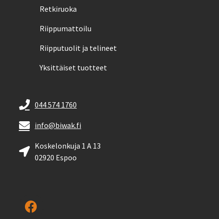
Retkiruoka
Riippumattoilu
Riipputuolit ja telineet
Yksittäiset tuotteet
044 574 1760
info@biwak.fi
Koskelonkuja 1 A 13
02920 Espoo