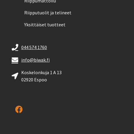
Riippumattoilu
Riipputuolit ja telineet
Yksittäiset tuotteet
044 574 1760
info@biwak.fi
Koskelonkuja 1 A 13
02920 Espoo