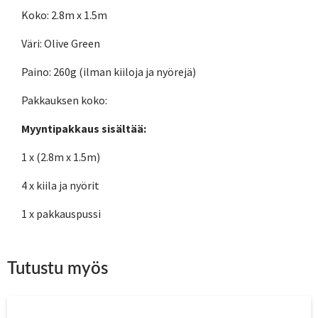
Koko: 2.8m x 1.5m
Väri: Olive Green
Paino: 260g (ilman kiiloja ja nyörejä)
Pakkauksen koko:
Myyntipakkaus sisältää:
1 x (2.8m x 1.5m)
4 x kiila ja nyörit
1 x pakkauspussi
Tutustu myös