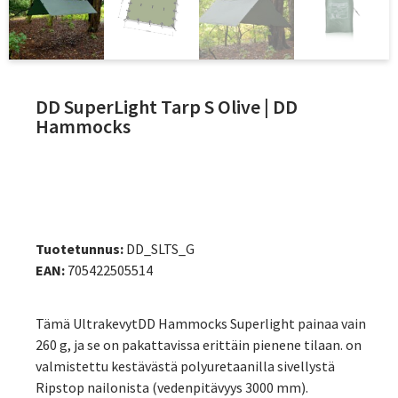
DD SuperLight Tarp S Olive | DD
Hammocks
Tuotetunnus:
DD_SLTS_G
EAN:
705422505514
Tämä UltrakevytDD Hammocks Superlight painaa vain
260 g, ja se on pakattavissa erittäin pienene tilaan. on
valmistettu kestävästä polyuretaanilla sivellystä
Ripstop nailonista (vedenpitävyys 3000 mm).