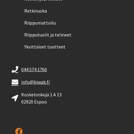
Retkiruoka
Riippumattoilu
Riipputuolit ja telineet
Yksittäiset tuotteet
044 574 1760
info@biwak.fi
Koskelonkuja 1 A 13
02920 Espoo