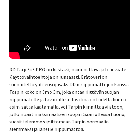
DD Tarp 3×3 PRO on kestävä, muunneltava ja louevaate.
Käyttövaihtoehtoja on runsaasti. Erätoveri on
suunniteltu yhteensopivaksiDD:n riippumattojen kanssa.
Tarpin koko on 3m x 3m, joka antaa riittävän suojan
riippumatolle ja tavaroillesi. Jos ilma on todella huono
esim. sataa kaatamalla, voi Tarpin kiinnittää viistoon,
jolloin saat maksimaalisen suojan. Sään ollessa huono,
suosittelemme sijoittamaan Tarpin normaalia
alemmaksi ja lähelle riippumattoa.