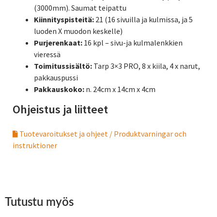
(3000mm). Saumat teipattu
Kiinnityspisteitä:
21 (16 sivuilla ja kulmissa, ja 5
luoden X muodon keskelle)
Purjerenkaat:
16 kpl – sivu-ja kulmalenkkien
vieressä
Toimitussisältö:
Tarp 3×3 PRO, 8 x kiila, 4 x narut,
pakkauspussi
Pakkauskoko:
n. 24cm x 14cm x 4cm
Ohjeistus ja liitteet
Tuotevaroitukset ja ohjeet / Produktvarningar och
instruktioner
Tutustu myös