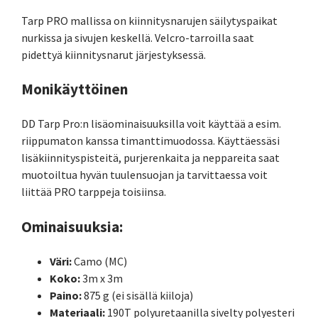
Tarp PRO mallissa on kiinnitysnarujen säilytyspaikat
nurkissa ja sivujen keskellä. Velcro-tarroilla saat
pidettyä kiinnitysnarut järjestyksessä.
Monikäyttöinen
DD Tarp Pro:n lisäominaisuuksilla voit käyttää a esim.
riippumaton kanssa timanttimuodossa. Käyttäessäsi
lisäkiinnityspisteitä, purjerenkaita ja neppareita saat
muotoiltua hyvän tuulensuojan ja tarvittaessa voit
liittää PRO tarppeja toisiinsa.
Ominaisuuksia:
Väri:
Camo (MC)
Koko:
3m x 3m
Paino:
875 g (ei sisällä kiiloja)
Materiaali:
190T polyuretaanilla sivelty polyesteri