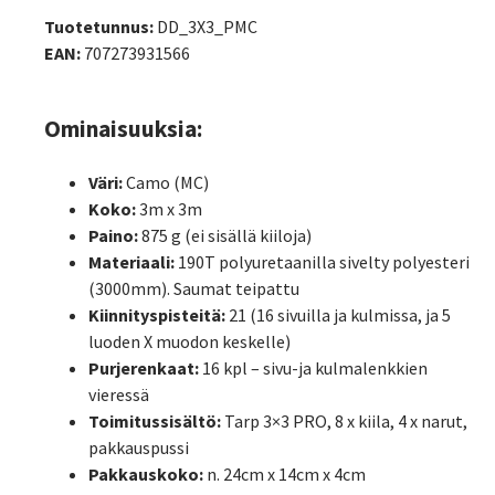
Tuotetunnus:
DD_3X3_PMC
EAN:
707273931566
Ominaisuuksia:
Väri:
Camo (MC)
Koko:
3m x 3m
Paino:
875 g (ei sisällä kiiloja)
Materiaali:
190T polyuretaanilla sivelty polyesteri
(3000mm). Saumat teipattu
Kiinnityspisteitä:
21 (16 sivuilla ja kulmissa, ja 5
luoden X muodon keskelle)
Purjerenkaat:
16 kpl – sivu-ja kulmalenkkien
vieressä
Toimitussisältö:
Tarp 3×3 PRO, 8 x kiila, 4 x narut,
pakkauspussi
Pakkauskoko:
n. 24cm x 14cm x 4cm