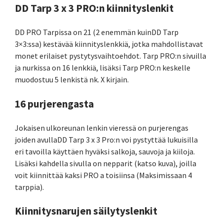
DD Tarp 3 x 3 PRO:n kiinnityslenkit
DD PRO Tarpissa on 21 (2 enemmän kuinDD Tarp
3×3:ssa) kestävää kiinnityslenkkiä, jotka mahdollistavat
monet erilaiset pystytysvaihtoehdot. Tarp PRO:n sivuilla
ja nurkissa on 16 lenkkiä, lisäksi Tarp PRO:n keskelle
muodostuu 5 lenkistä nk. X kirjain.
16 purjerengasta
Jokaisen ulkoreunan lenkin vieressä on purjerengas
joiden avullaDD Tarp 3 x 3 Pro:n voi pystyttää lukuisilla
eri tavoilla käyttäen hyväksi salkoja, sauvoja ja kiiloja.
Lisäksi kahdella sivulla on nepparit (katso kuva), joilla
voit kiinnittää kaksi PRO a toisiinsa (Maksimissaan 4
tarppia).
Kiinnitysnarujen säilytyslenkit