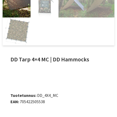
DD Tarp 4×4 MC | DD Hammocks
Tuotetunnus:
DD_4X4_MC
EAN:
705422505538