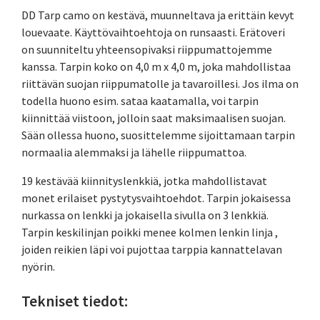
DD Tarp camo on kestävä, muunneltava ja erittäin kevyt
louevaate. Käyttövaihtoehtoja on runsaasti. Erätoveri
on suunniteltu yhteensopivaksi riippumattojemme
kanssa. Tarpin koko on 4,0 m x 4,0 m, joka mahdollistaa
riittävän suojan riippumatolle ja tavaroillesi. Jos ilma on
todella huono esim. sataa kaatamalla, voi tarpin
kiinnittää viistoon, jolloin saat maksimaalisen suojan.
Sään ollessa huono, suosittelemme sijoittamaan tarpin
normaalia alemmaksi ja lähelle riippumattoa.
19 kestävää kiinnityslenkkiä, jotka mahdollistavat
monet erilaiset pystytysvaihtoehdot. Tarpin jokaisessa
nurkassa on lenkki ja jokaisella sivulla on 3 lenkkiä.
Tarpin keskilinjan poikki menee kolmen lenkin linja ,
joiden reikien läpi voi pujottaa tarppia kannattelavan
nyörin.
Tekniset tiedot: