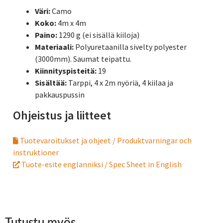
Väri:
Camo
Koko:
4m x 4m
Paino:
1290 g (ei sisällä kiiloja)
Materiaali:
Polyuretaanilla sivelty polyester
(3000mm). Saumat teipattu.
Kiinnityspisteitä:
19
Sisältää:
Tarppi, 4 x 2m nyöriä, 4 kiilaa ja
pakkauspussin
Ohjeistus ja liitteet
Tuotevaroitukset ja ohjeet / Produktvarningar och
instruktioner
Tuote-esite englanniksi / Spec Sheet in English