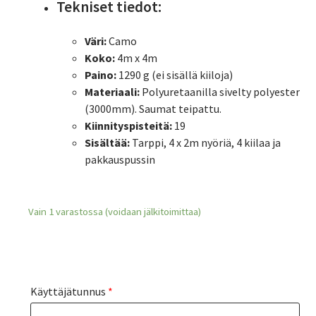
Tekniset tiedot:
Väri:
Camo
Koko:
4m x 4m
Paino:
1290 g (ei sisällä kiiloja)
Materiaali:
Polyuretaanilla sivelty polyester
(3000mm). Saumat teipattu.
Kiinnityspisteitä:
19
Sisältää:
Tarppi, 4 x 2m nyöriä, 4 kiilaa ja
pakkauspussin
Vain 1 varastossa (voidaan jälkitoimittaa)
Käyttäjätunnus
*