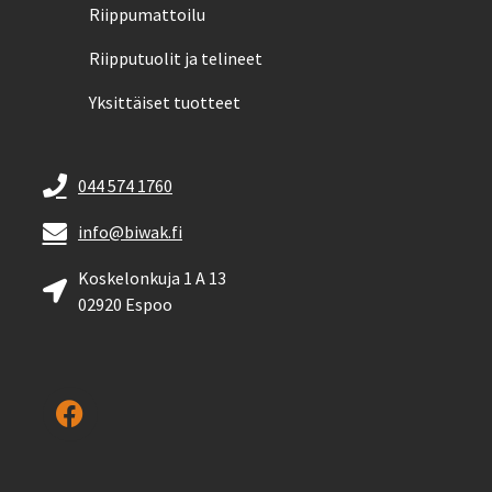
Riippumattoilu
Riipputuolit ja telineet
Yksittäiset tuotteet
044 574 1760
info@biwak.fi
Koskelonkuja 1 A 13
02920 Espoo