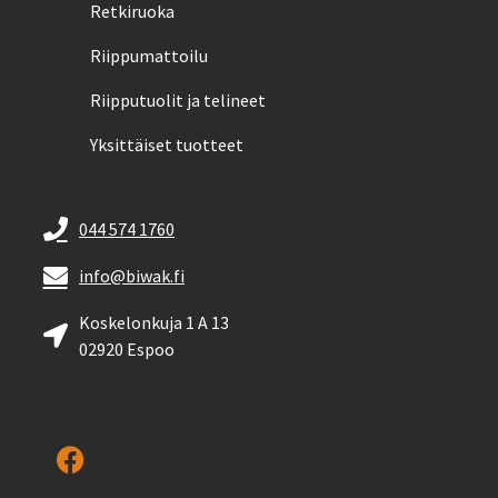
Retkiruoka
Riippumattoilu
Riipputuolit ja telineet
Yksittäiset tuotteet
044 574 1760
info@biwak.fi
Koskelonkuja 1 A 13
02920 Espoo