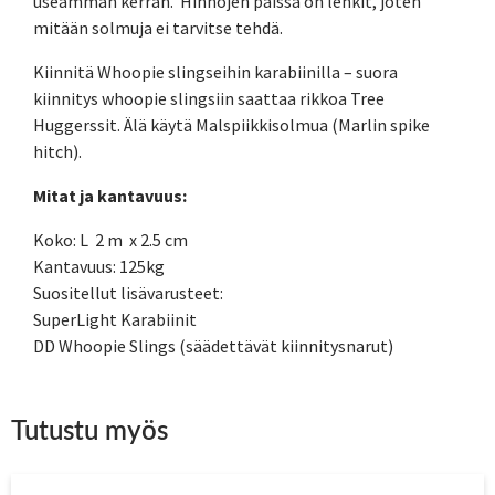
useamman kerran. Hihnojen päissä on lenkit, joten
mitään solmuja ei tarvitse tehdä.
Kiinnitä Whoopie slingseihin karabiinilla – suora
kiinnitys whoopie slingsiin saattaa rikkoa Tree
Huggerssit. Älä käytä Malspiikkisolmua (Marlin spike
hitch).
Mitat ja kantavuus:
Koko: L 2 m x 2.5 cm
Kantavuus: 125kg
Suositellut lisävarusteet:
SuperLight Karabiinit
DD Whoopie Slings (säädettävät kiinnitysnarut)
Tutustu myös