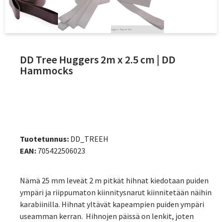
DD Tree Huggers 2m x 2.5 cm | DD
Hammocks
Tuotetunnus:
DD_TREEH
EAN:
705422506023
Nämä 25 mm leveät 2 m pitkät hihnat kiedotaan puiden
ympäri ja riippumaton kiinnitysnarut kiinnitetään näihin
karabiinilla. Hihnat yltävät kapeampien puiden ympäri
useamman kerran. Hihnojen päissä on lenkit, joten