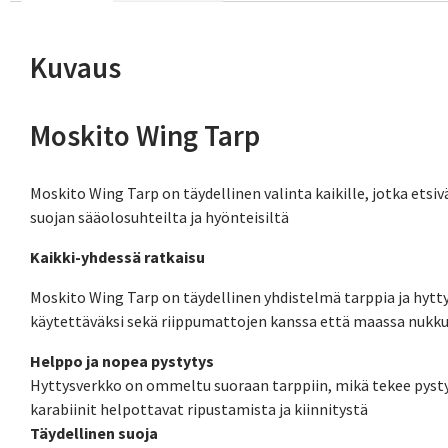
Kuvaus
Moskito Wing Tarp
Moskito Wing Tarp on täydellinen valinta kaikille, jotka etsi
suojan sääolosuhteilta ja hyönteisiltä
Kaikki-yhdessä ratkaisu
Moskito Wing Tarp on täydellinen yhdistelmä tarppia ja hyttys
käytettäväksi sekä riippumattojen kanssa että maassa nukk
Helppo ja nopea pystytys
Hyttysverkko on ommeltu suoraan tarppiin, mikä tekee pystyt
karabiinit helpottavat ripustamista ja kiinnitystä
Täydellinen suoja