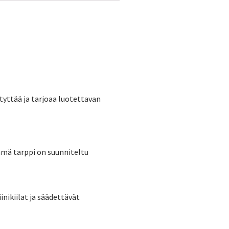
styttää ja tarjoaa luotettavan
Tämä tarppi on suunniteltu
nikiilat ja säädettävät