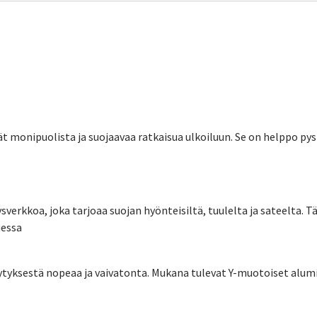
vät monipuolista ja suojaavaa ratkaisua ulkoiluun. Se on helppo py
verkkoa, joka tarjoaa suojan hyönteisiltä, tuulelta ja sateelta. 
uessa
yksestä nopeaa ja vaivatonta. Mukana tulevat Y-muotoiset alumii