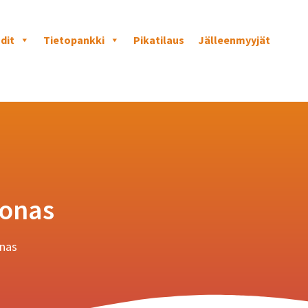
dit
Tietopankki
Pikatilaus
Jälleenmyyjät
zonas
onas