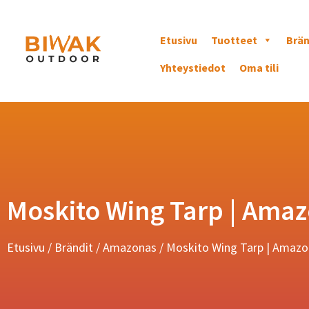
Etusivu
Tuotteet
Brän
Yhteystiedot
Oma tili
Moskito Wing Tarp | Ama
Etusivu
/
Brändit
/
Amazonas
/ Moskito Wing Tarp | Amaz