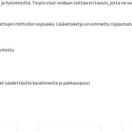
 hyönteisiltä. Tarpin sivut voidaan taittaa eri tavoin, jotta ne su
mattojen mittoihin sopivaksi. Lisävetoketju on ommeltu riippumat
oitettu
et säädettävillä karabiineilla ja pakkauspussi