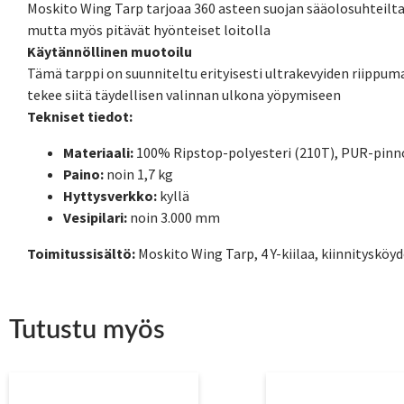
Moskito Wing Tarp tarjoaa 360 asteen suojan sääolosuhteilta ja
mutta myös pitävät hyönteiset loitolla
Käytännöllinen muotoilu
Tämä tarppi on suunniteltu erityisesti ultrakevyiden riippu
tekee siitä täydellisen valinnan ulkona yöpymiseen
Tekniset tiedot:
Materiaali:
100% Ripstop-polyesteri (210T), PUR-pinn
Paino:
noin 1,7 kg
Hyttysverkko:
kyllä
Vesipilari:
noin 3.000 mm
Toimitussisältö:
Moskito Wing Tarp, 4 Y-kiilaa, kiinnitysköyd
Tutustu myös