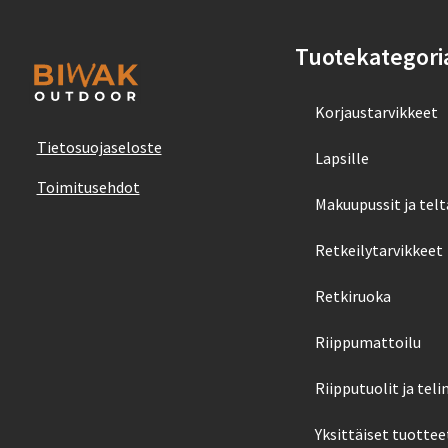
Tuotekategori
Korjaustarvikkeet
Tietosuojaseloste
Lapsille
Toimitusehdot
Makuupussit ja telt
Retkeilytarvikkeet
Retkiruoka
Riippumattoilu
Riipputuolit ja teli
Yksittäiset tuottee