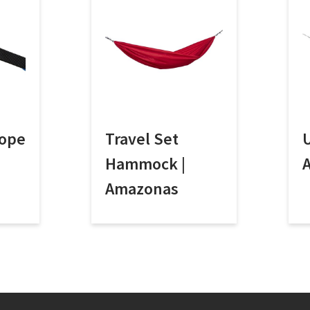
Rope
Travel Set
U
Hammock |
Amazonas