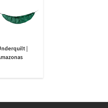
nderquilt |
Amazonas