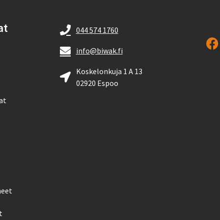
at
044 574 1760
info@biwak.fi
Koskelonkuja 1 A 13
02920 Espoo
at
neet
t