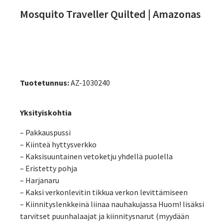
Mosquito Traveller Quilted | Amazonas
Tuotetunnus:
AZ-1030240
Yksityiskohtia
– Pakkauspussi
– Kiinteä hyttysverkko
– Kaksisuuntainen vetoketju yhdellä puolella
– Eristetty pohja
– Harjanaru
– Kaksi verkonlevitin tikkua verkon levittämiseen
– Kiinnityslenkkeinä liinaa nauhakujassa Huom! lisäksi
tarvitset puunhalaajat ja kiinnitysnarut (myydään