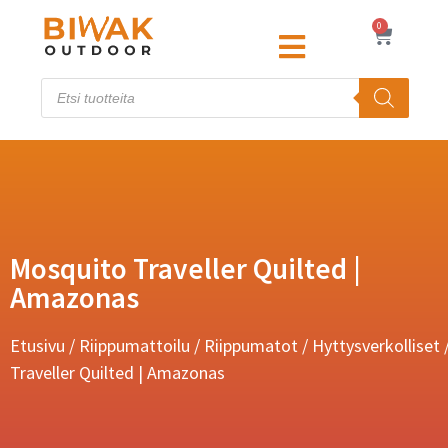
0
Mosquito Traveller Quilted |
Amazonas
Etusivu
/
Riippumattoilu
/
Riippumatot
/
Hyttysverkolliset
Traveller Quilted | Amazonas