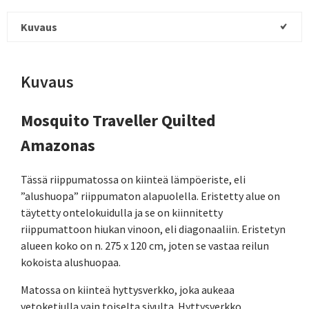
Kuvaus
Kuvaus
Mosquito Traveller Quilted
Amazonas
Tässä riippumatossa on kiinteä lämpöeriste, eli
”alushuopa” riippumaton alapuolella. Eristetty alue on
täytetty ontelokuidulla ja se on kiinnitetty
riippumattoon hiukan vinoon, eli diagonaaliin. Eristetyn
alueen koko on n. 275 x 120 cm, joten se vastaa reilun
kokoista alushuopaa.
Matossa on kiinteä hyttysverkko, joka aukeaa
vetoketjulla vain toiselta sivulta. Hyttysverkko