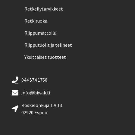
Retkeilytarvikkeet
Retkiruoka
Riippumattoilu
Riipputuolit ja telineet
Yksittäiset tuotteet
044 574 1760
info@biwak.fi
Koskelonkuja 1 A 13
02920 Espoo