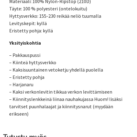
Materiaali: 100% Nylon-Ripstop (210D)
Täyte: 100 % polyesteri (ontelokuitu)
Hyttysverkko: 155-230 reikää neliö tuumalla
Levityskepit: kyllä
Eristetty pohja: kyllä
Yksityiskohtia
– Pakkauspussi
– Kiinteä hyttysverkko
– Kaksisuuntainen vetoketju yhdellä puolella
– Eristetty pohja
– Harjanaru
– Kaksi verkonlevitin tikkua verkon levittämiseen
– Kiinnityslenkkeinä liinaa nauhakujassa Huom! lisäksi
tarvitset puunhalaajat ja kiinnitysnarut (myydään
erikseen)