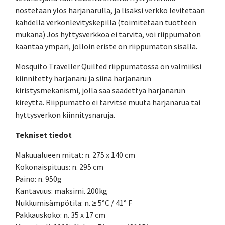
nostetaan ylös harjanarulla, ja lisäksi verkko levitetään
kahdella verkonlevityskepillä (toimitetaan tuotteen
mukana) Jos hyttysverkkoa ei tarvita, voi riippumaton
kääntää ympäri, jolloin eriste on riippumaton sisällä.
Mosquito Traveller Quilted riippumatossa on valmiiksi
kiinnitetty harjanaru ja siinä harjanarun
kiristysmekanismi, jolla saa säädettyä harjanarun
kireyttä. Riippumatto ei tarvitse muuta harjanarua tai
hyttysverkon kiinnitysnaruja.
Tekniset tiedot
Makuualueen mitat: n. 275 x 140 cm
Kokonaispituus: n. 295 cm
Paino: n. 950g
Kantavuus: maksimi. 200kg
Nukkumisämpötila: n. ≥ 5°C / 41° F
Pakkauskoko: n. 35 x 17 cm