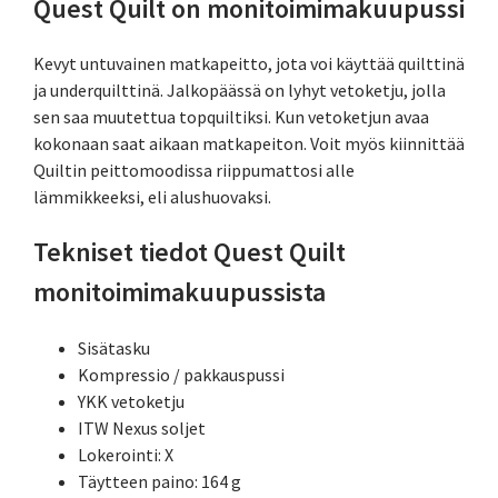
Quest Quilt on monitoimimakuupussi
Kevyt untuvainen matkapeitto, jota voi käyttää quilttinä
ja underquilttinä. Jalkopäässä on lyhyt vetoketju, jolla
sen saa muutettua topquiltiksi. Kun vetoketjun avaa
kokonaan saat aikaan matkapeiton. Voit myös kiinnittää
Quiltin peittomoodissa riippumattosi alle
lämmikkeeksi, eli alushuovaksi.
Tekniset tiedot Quest Quilt
monitoimimakuupussista
Sisätasku
Kompressio / pakkauspussi
YKK vetoketju
ITW Nexus soljet
Lokerointi: X
Täytteen paino: 164 g