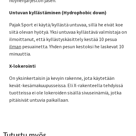
höyhenjärjestön jäsen.
Untuvan kyllästäminen (Hydrophobic down)
Pajak Sport ei käytä/kyllästä untuvaa, sillä he eivät koe
siitä olevan hyötyä. Yksi untuvaa kyllästävä valmistaja on
ilmoittanut, että kyllästyskäsittely kestää 10 pesua
ilman
pesuainetta. Yhden pesun kestoksi he laskevat 10
minuuttia.
X-lokerointi
On yksinkertaisin ja kevyin rakenne, jota käytetään
kevät-kesämakuupusseissa. Eli X-rakenteella tehdyissä
tuotteissa ei ole lokeroiden sisällä sivuseinämiä, jotka
pitäisivät untuvia paikallaan.
Tutustu myös