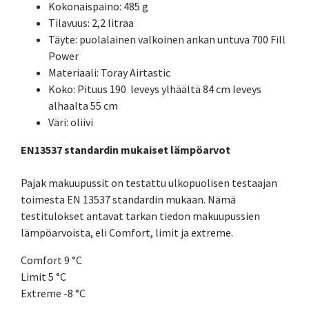
Kokonaispaino: 485 g
Tilavuus: 2,2 litraa
Täyte: puolalainen valkoinen ankan untuva 700 Fill
Power
Materiaali: Toray Airtastic
Koko: Pituus 190 leveys ylhäältä 84 cm leveys
alhaalta 55 cm
Väri: oliivi
EN13537 standardin mukaiset lämpöarvot
Pajak makuupussit on testattu ulkopuolisen testaajan
toimesta EN 13537 standardin mukaan. Nämä
testitulokset antavat tarkan tiedon makuupussien
lämpöarvoista, eli Comfort, limit ja extreme.
Comfort 9 °C
Limit 5 °C
Extreme -8 °C