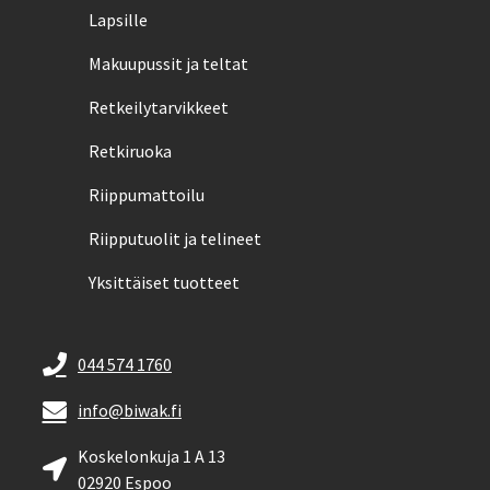
Lapsille
Makuupussit ja teltat
Retkeilytarvikkeet
Retkiruoka
Riippumattoilu
Riipputuolit ja telineet
Yksittäiset tuotteet
044 574 1760
info@biwak.fi
Koskelonkuja 1 A 13
02920 Espoo