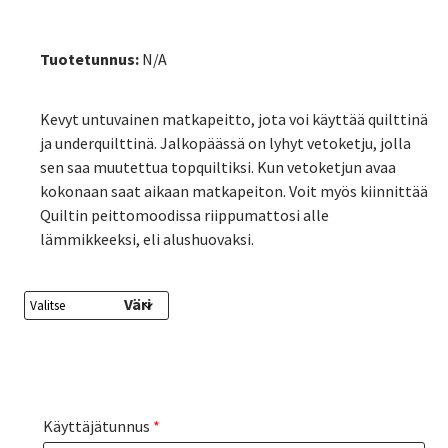
Tuotetunnus:
N/A
Kevyt untuvainen matkapeitto, jota voi käyttää quilttinä
ja underquilttinä. Jalkopäässä on lyhyt vetoketju, jolla
sen saa muutettua topquiltiksi. Kun vetoketjun avaa
kokonaan saat aikaan matkapeiton. Voit myös kiinnittää
Quiltin peittomoodissa riippumattosi alle
lämmikkeeksi, eli alushuovaksi.
Väri
Käyttäjätunnus
*