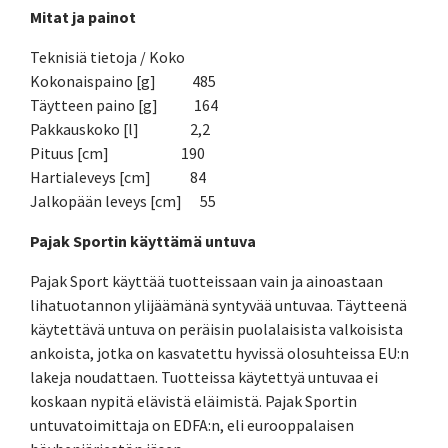
Mitat ja painot
Teknisiä tietoja / Koko
Kokonaispaino [g] 485
Täytteen paino [g] 164
Pakkauskoko [l] 2,2
Pituus [cm] 190
Hartialeveys [cm] 84
Jalkopään leveys [cm] 55
Pajak Sportin käyttämä untuva
Pajak Sport käyttää tuotteissaan vain ja ainoastaan
lihatuotannon ylijäämänä syntyvää untuvaa. Täytteenä
käytettävä untuva on peräisin puolalaisista valkoisista
ankoista, jotka on kasvatettu hyvissä olosuhteissa EU:n
lakeja noudattaen. Tuotteissa käytettyä untuvaa ei
koskaan nypitä elävistä eläimistä. Pajak Sportin
untuvatoimittaja on EDFA:n, eli eurooppalaisen