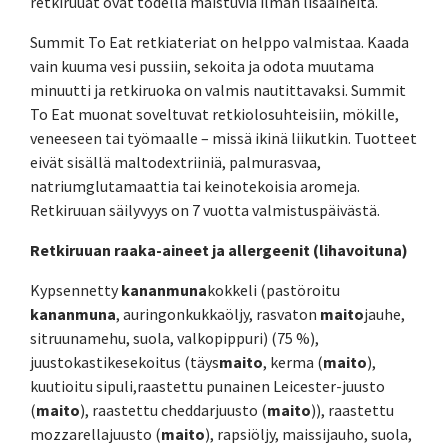
retkiruuat ovat todella maistuvia ilman lisäaineita.
Summit To Eat retkiateriat on helppo valmistaa. Kaada
vain kuuma vesi pussiin, sekoita ja odota muutama
minuutti ja retkiruoka on valmis nautittavaksi. Summit
To Eat muonat soveltuvat retkiolosuhteisiin, mökille,
veneeseen tai työmaalle – missä ikinä liikutkin. Tuotteet
eivät sisällä maltodextriiniä, palmurasvaa,
natriumglutamaattia tai keinotekoisia aromeja.
Retkiruuan säilyvyys on 7 vuotta valmistuspäivästä.
Retkiruuan raaka-aineet ja allergeenit (lihavoituna)
Kypsennetty
kananmuna
kokkeli (pastöroitu
kananmuna
, auringonkukkaöljy, rasvaton
maito
jauhe,
sitruunamehu, suola, valkopippuri) (75 %),
juustokastikesekoitus (täys
maito
, kerma (
maito
),
kuutioitu sipuli,raastettu punainen Leicester-juusto
(
maito
), raastettu cheddarjuusto (
maito
)), raastettu
mozzarellajuusto (
maito
), rapsiöljy, maissijauho, suola,