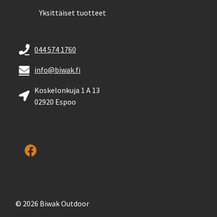
Yksittäiset tuotteet
044 574 1760
info@biwak.fi
Koskelonkuja 1 A 13
02920 Espoo
© 2026 Biwak Outdoor