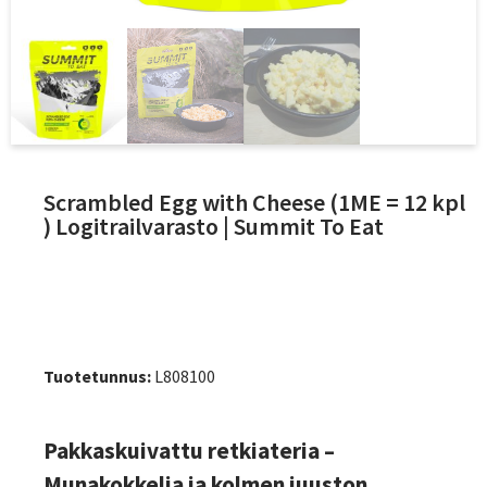
Scrambled Egg with Cheese (1ME = 12 kpl
) Logitrailvarasto | Summit To Eat
Tuotetunnus:
L808100
Pakkaskuivattu retkiateria –
Munakokkelia ja kolmen juuston