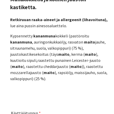
kastiketta.
Retkiruuan raaka-aineet ja allergeenit (lihavoituna),
lue aina pussin ainesosaluettelo.
Kypsennetty
kananmuna
kokkeli (pastöroitu
kananmuna
, auringonkukkaöljy, rasvaton
maito
jauhe,
sitruunamehu, suola, valkopippuri) (75 %),
juustokastikesekoitus (täys
maito
, kerma (
maito
),
kuutioitu sipuli,raastettu punainen Leicester-juusto
(
maito
), raastettu cheddarjuusto (
maito
)), raastettu
mozzarellajuusto (
maito
), rapsiöljy, maissijauho, suola,
valkopippuri) (25 %).
Käyttäjätunnus
*