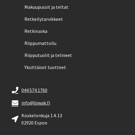
Makuupussit ja teltat
Retkeilytarvikkeet
Retkiruoka
Riippumattoilu
Riipputuolit ja telineet
Yksittäiset tuotteet
044 574 1760
info@biwak.fi
Koskelonkuja 1 A 13
02920 Espoo