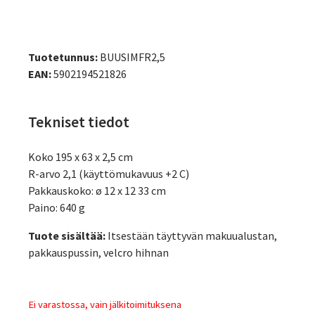
Tuotetunnus:
BUUSIMFR2,5
EAN:
5902194521826
Tekniset tiedot
Koko 195 x 63 x 2,5 cm
R-arvo 2,1 (käyttömukavuus +2 C)
Pakkauskoko: ø 12 x 12 33 cm
Paino: 640 g
Tuote sisältää:
Itsestään täyttyvän makuualustan,
pakkauspussin, velcro hihnan
Ei varastossa, vain jälkitoimituksena