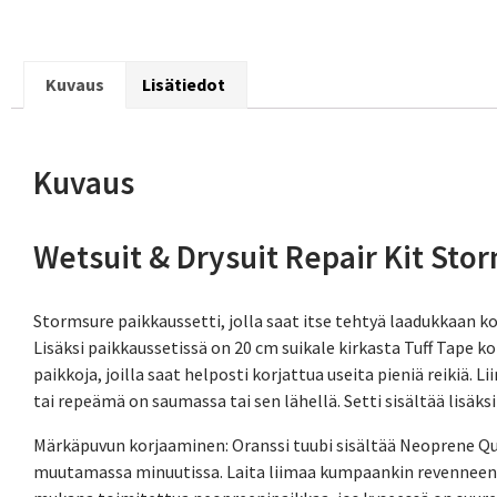
Kuvaus
Lisätiedot
Kuvaus
Wetsuit & Drysuit Repair Kit Sto
Stormsure paikkaussetti, jolla saat itse tehtyä laadukkaan ko
Lisäksi paikkaussetissä on 20 cm suikale kirkasta Tuff Tape ko
paikkoja, joilla saat helposti korjattua useita pieniä reikiä. 
tai repeämä on saumassa tai sen lähellä. Setti sisältää lisäks
Märkäpuvun korjaaminen: Oranssi tuubi sisältää Neoprene Que
muutamassa minuutissa. Laita liimaa kumpaankin revenneen n