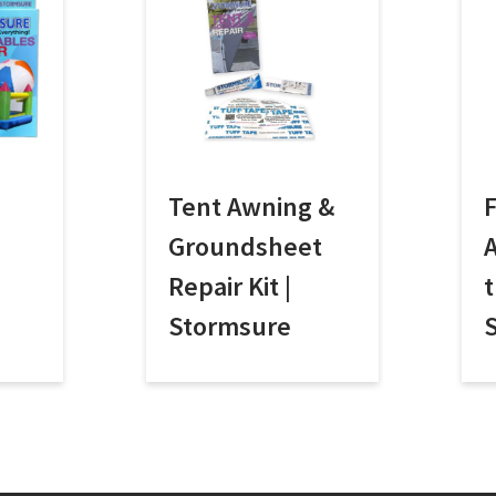
Tent Awning &
F
Groundsheet
A
Repair Kit |
t
Stormsure