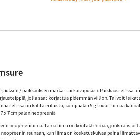
rmsure
rjauksen / paikkauksen märkä- tai kuivapukusi. Paikkaussetissä on
rjausteippiä, jolla saat korjattua pidemmän viillon. Tai voit leika
Liimaa setissä on kahta erilaista, kumpaakin 5 g tuubi. Liimaa kanna
i 7 x 7 cm palan neopreeniä.
en neopreeniliima. Tämä liima on kontaktiliimaa, jonka ansiosta 
eopreenin reunaan, kun liima on kosketuskuivaa paina liimattava