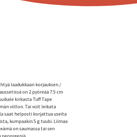
tehtyä laadukkaan korjauksen /
aussetissä on 2 pyöreää 7.5 cm
suikale kirkasta Tuff Tape
än viillon. Tai voit leikata
la saat helposti korjattua useita
aista, kumpaakin 5 g tuubi. Liimaa
epeämä on saumassa tai sen
an neopreeniä.