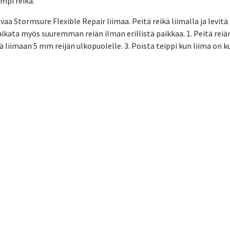
mpi reikä.
aa Stormsure Flexible Repair liimaa. Peitä reikä liimalla ja levitä
aikata myös suuremman reiän ilman erillistä paikkaa. 1. Peitä reiän 
ä liimaan 5 mm reijän ulkopuolelle. 3. Poista teippi kun liima on ku