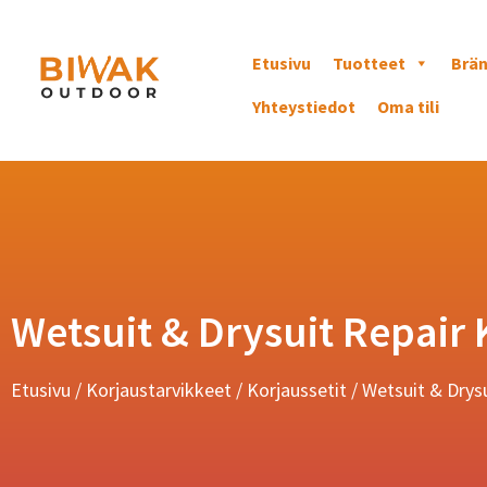
Etusivu
Tuotteet
Brän
Yhteystiedot
Oma tili
Wetsuit & Drysuit Repair 
Etusivu
/
Korjaustarvikkeet
/
Korjaussetit
/ Wetsuit & Drysu