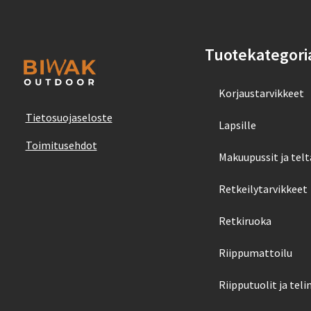
Tuotekategori
Korjaustarvikkeet
Tietosuojaseloste
Lapsille
Toimitusehdot
Makuupussit ja telt
Retkeilytarvikkeet
Retkiruoka
Riippumattoilu
Riipputuolit ja teli