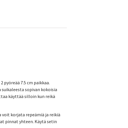
 2 pyöreää 7.5 cm paikkaa.
ta suikaleesta sopivan kokoisia
ttaa käyttää silloin kun reikä
voit korjata repeämiä ja reikiä
t pinnat yhteen. Käytä setin