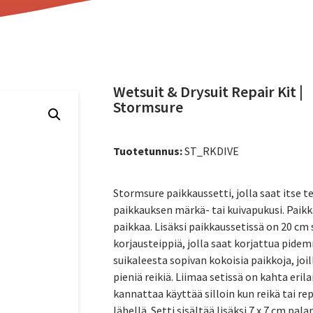
Wetsuit & Drysuit Repair Kit |
Stormsure
Tuotetunnus:
ST_RKDIVE
Stormsure paikkaussetti, jolla saat itse 
paikkauksen märkä- tai kuivapukusi. Paikk
paikkaa. Lisäksi paikkaussetissä on 20 cm 
korjausteippiä, jolla saat korjattua pidemm
suikaleesta sopivan kokoisia paikkoja, joil
pieniä reikiä. Liimaa setissä on kahta eril
kannattaa käyttää silloin kun reikä tai r
lähellä. Setti sisältää lisäksi 7 x 7 cm pal