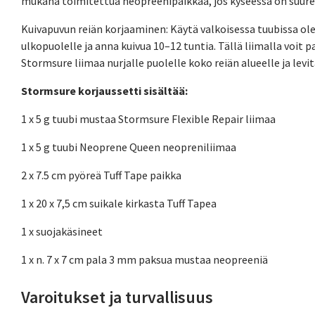
mukana toimitettua neopreenipaikkaa, jos kyseessä on suure
Kuivapuvun reiän korjaaminen: Käytä valkoisessa tuubissa olev
ulkopuolelle ja anna kuivua 10–12 tuntia. Tällä liimalla voit p
Stormsure liimaa nurjalle puolelle koko reiän alueelle ja levit
Stormsure korjaussetti sisältää:
1 x 5 g tuubi mustaa Stormsure Flexible Repair liimaa
1 x 5 g tuubi Neoprene Queen neopreniliimaa
2 x 7.5 cm pyöreä Tuff Tape paikka
1 x 20 x 7,5 cm suikale kirkasta Tuff Tapea
1 x suojakäsineet
1 x n. 7 x 7 cm pala 3 mm paksua mustaa neopreeniä
Varoitukset ja turvallisuus