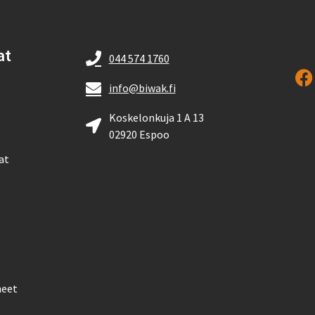
at
044 574 1760
info@biwak.fi
Koskelonkuja 1 A 13
02920 Espoo
at
neet