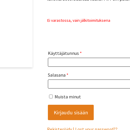
Ei varastossa, vain jälkitoimituksena
Käyttäjätunnus
*
Salasana
*
Muista minut
Rekisteröidy
Lost your password?