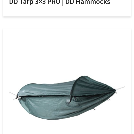
DD Tarp 3×3 PRO | DD Hammocks