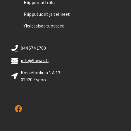
Riippumattoilu
Riipputuolit ja telineet
Yksittäiset tuotteet
044 574 1760
info@biwak.fi
Koskelonkuja 1 A 13
02920 Espoo