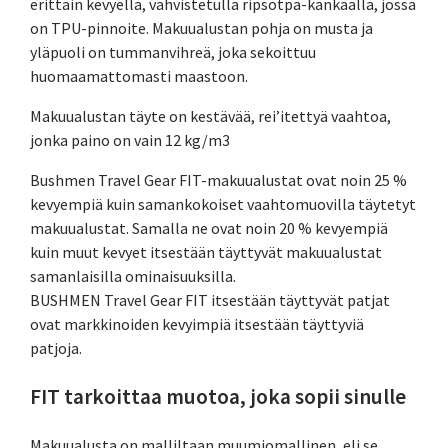
erittäin kevyellä, vahvistetulla ripsotpa-kankaalla, jossa
on TPU-pinnoite. Makuualustan pohja on musta ja
yläpuoli on tummanvihreä, joka sekoittuu
huomaamattomasti maastoon.
Makuualustan täyte on kestävää, rei’itettyä vaahtoa,
jonka paino on vain 12 kg/m3
Bushmen Travel Gear FIT-makuualustat ovat noin 25 %
kevyempiä kuin samankokoiset vaahtomuovilla täytetyt
makuualustat. Samalla ne ovat noin 20 % kevyempiä
kuin muut kevyet itsestään täyttyvät makuualustat
samanlaisilla ominaisuuksilla.
BUSHMEN Travel Gear FIT itsestään täyttyvät patjat
ovat markkinoiden kevyimpiä itsestään täyttyviä
patjoja.
FIT tarkoittaa muotoa, joka sopii sinulle
Makuualusta on malliltaan muumiomallinen, eli se