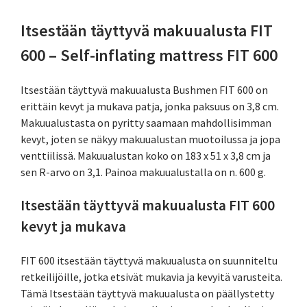
Itsestään täyttyvä makuualusta FIT
600 – Self-inflating mattress FIT 600
Itsestään täyttyvä makuualusta Bushmen FIT 600 on
erittäin kevyt ja mukava patja, jonka paksuus on 3,8 cm.
Makuualustasta on pyritty saamaan mahdollisimman
kevyt, joten se näkyy makuualustan muotoilussa ja jopa
venttiilissä. Makuualustan koko on 183 x 51 x 3,8 cm ja
sen R-arvo on 3,1. Painoa makuualustalla on n. 600 g.
Itsestään täyttyvä makuualusta FIT 600
kevyt ja mukava
FIT 600 itsestään täyttyvä makuualusta on suunniteltu
retkeilijöille, jotka etsivät mukavia ja kevyitä varusteita.
Tämä Itsestään täyttyvä makuualusta on päällystetty