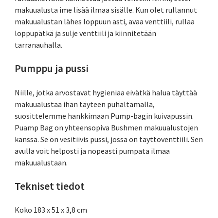
makuualusta ime lisää ilmaa sisälle. Kun olet rullannut
makuualustan lähes loppuun asti, avaa venttiili, rullaa
loppupätkä ja sulje venttiili ja kiinnitetään
tarranauhalla.
Pumppu ja pussi
Niille, jotka arvostavat hygieniaa eivätkä halua täyttää
makuualustaa ihan täyteen puhaltamalla,
suosittelemme hankkimaan Pump-bagin kuivapussin.
Puamp Bag on yhteensopiva Bushmen makuualustojen
kanssa. Se on vesitiivis pussi, jossa on täyttöventtiili. Sen
avulla voit helposti ja nopeasti pumpata ilmaa
makuualustaan.
Tekniset tiedot
Koko 183 x 51 x 3,8 cm