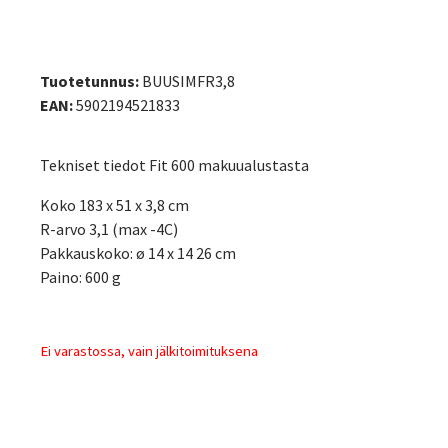
Tuotetunnus:
BUUSIMFR3,8
EAN:
5902194521833
Tekniset tiedot Fit 600 makuualustasta
Koko 183 x 51 x 3,8 cm
R-arvo 3,1 (max -4C)
Pakkauskoko: ø 14 x 14 26 cm
Paino: 600 g
Ei varastossa, vain jälkitoimituksena