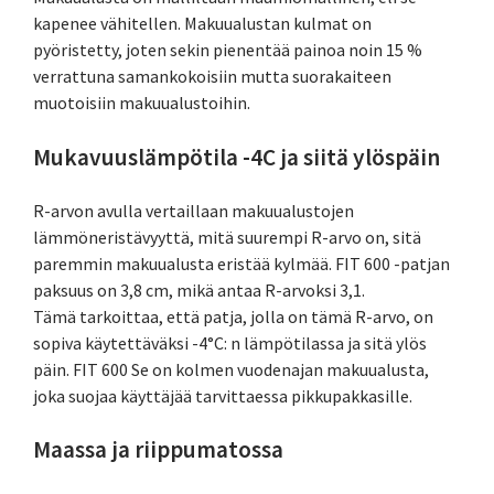
kapenee vähitellen. Makuualustan kulmat on
pyöristetty, joten sekin pienentää painoa noin 15 %
verrattuna samankokoisiin mutta suorakaiteen
muotoisiin makuualustoihin.
Mukavuuslämpötila -4C ja siitä ylöspäin
R-arvon avulla vertaillaan makuualustojen
lämmöneristävyyttä, mitä suurempi R-arvo on, sitä
paremmin makuualusta eristää kylmää. FIT 600 -patjan
paksuus on 3,8 cm, mikä antaa R-arvoksi 3,1.
Tämä tarkoittaa, että patja, jolla on tämä R-arvo, on
sopiva käytettäväksi -4°C: n lämpötilassa ja sitä ylös
päin. FIT 600 Se on kolmen vuodenajan makuualusta,
joka suojaa käyttäjää tarvittaessa pikkupakkasille.
Maassa ja riippumatossa