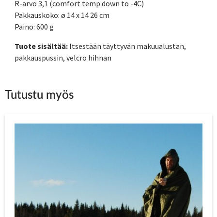
R-arvo 3,1 (comfort temp down to -4C)
Pakkauskoko: ø 14 x 14 26 cm
Paino: 600 g
Tuote sisältää:
Itsestään täyttyvän makuualustan,
pakkauspussin, velcro hihnan
Tutustu myös