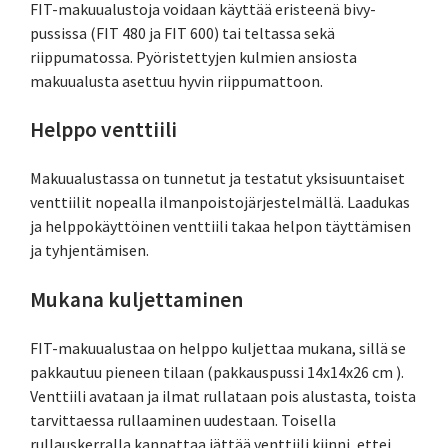
FIT-makuualustoja voidaan käyttää eristeenä bivy-
pussissa (FIT 480 ja FIT 600) tai teltassa sekä
riippumatossa. Pyöristettyjen kulmien ansiosta
makuualusta asettuu hyvin riippumattoon.
Helppo venttiili
Makuualustassa on tunnetut ja testatut yksisuuntaiset
venttiilit nopealla ilmanpoistojärjestelmällä. Laadukas
ja helppokäyttöinen venttiili takaa helpon täyttämisen
ja tyhjentämisen.
Mukana kuljettaminen
FIT-makuualustaa on helppo kuljettaa mukana, sillä se
pakkautuu pieneen tilaan (pakkauspussi 14x14x26 cm ).
Venttiili avataan ja ilmat rullataan pois alustasta, toista
tarvittaessa rullaaminen uudestaan. Toisella
rullauskerralla kannattaa jättää venttiili kiinni, ettei